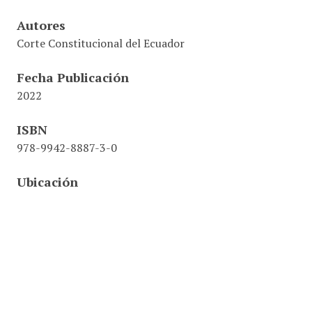
Autores
Corte Constitucional del Ecuador
Fecha Publicación
2022
ISBN
978-9942-8887-3-0
Ubicación
342.023/ .C67/ Man
Código barras
068864
MFN
0000040409