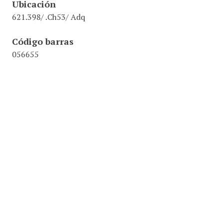
Ubicación
621.398/ .Ch53/ Adq
Código barras
056655
Abstract
Introducción a la adquisición de datos y al control de
procesos basados en computadora.- Comunicación
entre el sistema de adquisición de datos y la
computadora: buses y protocolos.- Conceptos básicos :
Acondicionadores de señal usando resistores,
acondicionadores, acondicionamiento de señal y
tarjetas DAQ, amplificadores operacionales.-
Acondicionadores de señales analógicas y digitales:
teoría, cálculo y sistemas reales.- Acondicionamiento
de señales industriales: sensores.- Técnicas de
reducción de ruido y aislación.- Multiplexado en los
sistemas de adquisición de datos: muestreo y