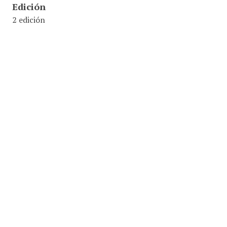
Edición
2 edición
Editorial
Paraninfo
ISBN
978-84-283-3513-3
Ubicación
004.2 / .O45 / Mon
Identifier
0000018591
Colecciones
Silabo