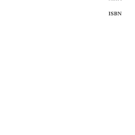
ISBN
978-612-30
Ubicación
003.3 / V47 
Identifier
000001247
Coleccion
Silabo
Media
Libro