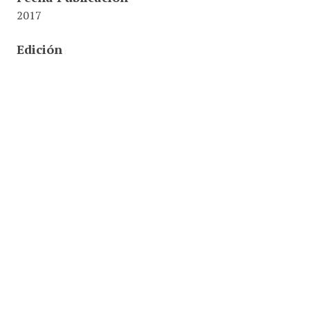
2017
Edición
2 edición
Editorial
Alfaomega
ISBN
978-958-778-006-2
Ubicación
001.42 / .T34 / Cóm
Identifier
0000023785
Colecciones