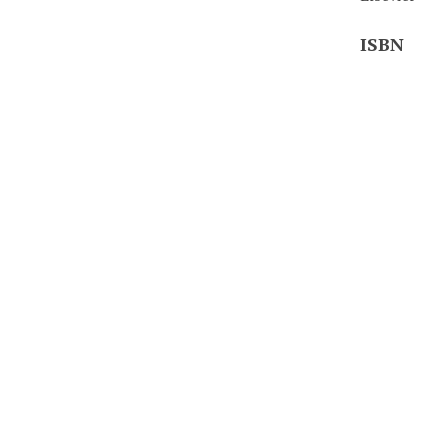
ISBN
978-84-902
Ubicación
001.42 / .P4
Identifier
000001905
Coleccion
Silabo
Media
Libro