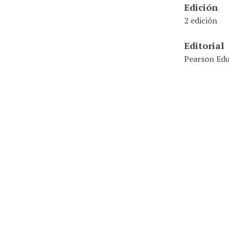
Edición
2 edición
Editorial
Pearson Ed
ISBN
978-607-32
Ubicación
001.42 / .M
Identifier
000001852
Coleccion
Silabo