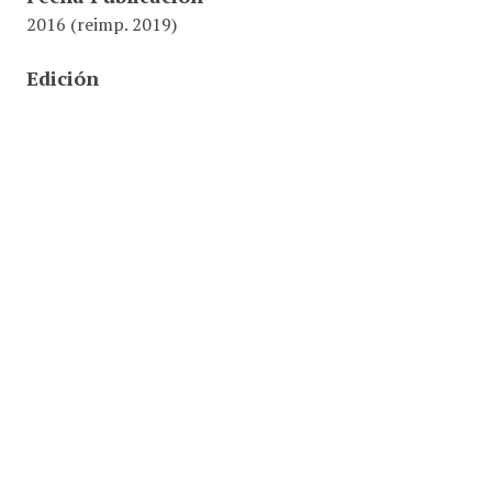
2016 (reimp. 2019)
Edición
5 edición
Editorial
Ecoe Ediciones
ISBN
978-958-771-346-6
Ubicación
001.42 / .L47 / Met
Identifier
0000028545
Colecciones