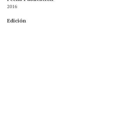
2016
Edición
4 edición
Editorial
Pearson Educación
ISBN
978-958-699-309-8
Ubicación
001.42 / .B47 / Met
Identifier
0000022422
Colecciones